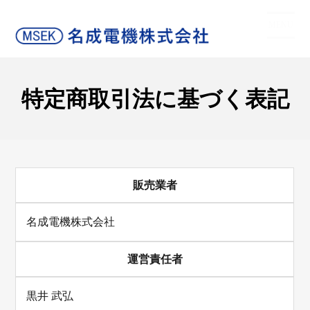
コ
照明器具製造 レーザー加工・木工加工
ン
MENU
テ
ン
ツ
に
特定商取引法に基づく表記
ス
キ
ッ
プ
販売業者
名成電機株式会社
運営責任者
黒井 武弘