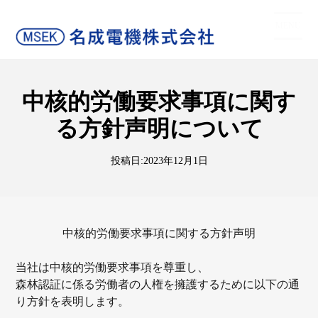
コ
照明器具製造 レーザー加工・木工加工
ン
MENU
テ
ン
ツ
に
中核的労働要求事項に関す
ス
る方針声明について
キ
ッ
プ
投稿日:
2023年12月1日
中核的労働要求事項に関する方針声明
当社は中核的労働要求事項を尊重し、
森林認証に係る労働者の人権を擁護するために以下の通
り方針を表明します。