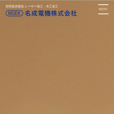
コ
照明器具製造 レーザー加工・木工加工
ン
MENU
テ
ン
ツ
に
ス
キ
ッ
プ